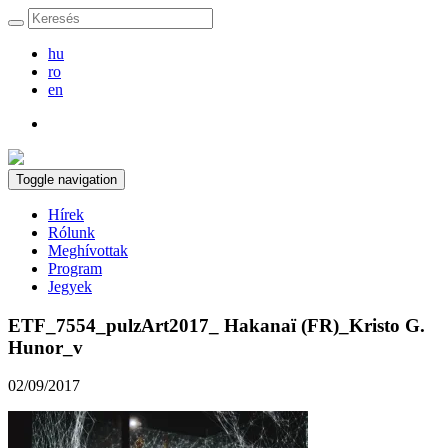
hu
ro
en
Toggle navigation
Hírek
Rólunk
Meghívottak
Program
Jegyek
ETF_7554_pulzArt2017_ Hakanaï (FR)_Kristo G.
Hunor_v
02/09/2017