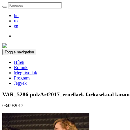
hu
ro
en
Toggle navigation
Hírek
Rólunk
Meghívottak
Program
Jegyek
VAR_5286 pulzArt2017_ernellaek farkaseknal kozons
03/09/2017