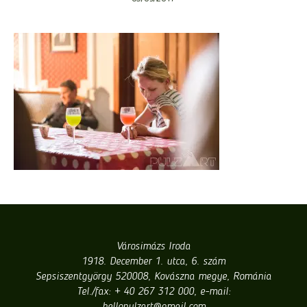
Városimázs Iroda
1918. December 1. utca, 6. szám
Sepsiszentgyörgy 520008, Kovászna megye, Románia
Tel./fax: + 40 267 312 000, e-mail: