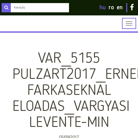
hu
ro
en
Togg
navig
VAR_5155
PULZART2017_ERNE
FARKASEKNAL
ELOADAS_VARGYASI
LEVENTE-MIN
03/09/2017