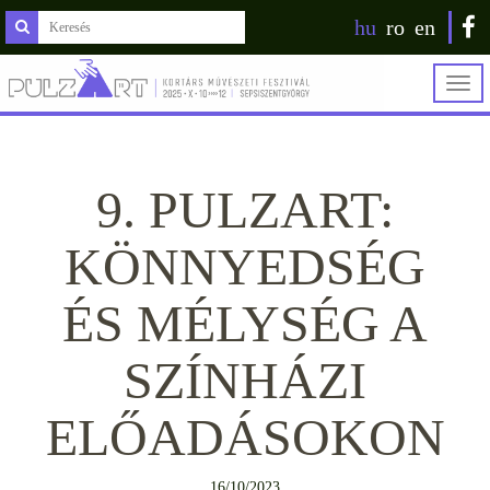
hu
ro
en
Togg
navig
9. PULZART:
KÖNNYEDSÉG
ÉS MÉLYSÉG A
SZÍNHÁZI
ELŐADÁSOKON
16/10/2023