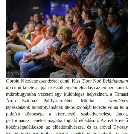
Oproiu Nicolette
csendsötét
című, Kiss Tibor Noé
Beláthatatlan
táj
című kötete alapján készült egyéni előadása az emberi sorsok
mikrobugyraiba vezetett egy különleges helyszínen, a Tamási
Áron Színház Pálffy-termében. Mintha a személyes
tapasztalatok tudatfolyamának titkos szobáját fedezte volna fel a
pulzArt közönsége a kísérletező, szabadverselést, táncot,
performanszt, éneket magába foglaló előadáson. Az ezt követő
közönségtalálkozón az előadóművésszel és az íróval György
Evelin irodalmár többek között a belső vívódásokról, az írás