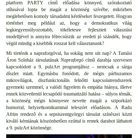
platform PARTY című előadása könnyed, szórakoztató
stílusával lopta be magát a közönség szívébe, miközben
meglehetősen komoly társadalmi kérdéseket feszegetett. Hogyan
történhet meg például az, hogy a demokratikus világ
legkiegyensúlyozottabb, tökéletesre fejlesztett választási
modelljével is annyira félrecsúszik az eredeti jó szándék, hogy
végül mindig a kisebbik rosszat kell választanunk?
Mi történik a napraforgóval, ha sokáig nem süt nap? A Tamási
Áron Színház társulatának
Napraforgó
című darabja szervesen
kapcsolódott a 9. pulzArt programjához – nemcsak a sárga
díszlet miatt. Egymásba fonódott, de mégis párhuzamos
mikrovilágok, diszfunkcionális felnőtti kapcsolatrendszerek
gyermeki szemmel, a valódi figyelem és empátia hiánya, illetve
ennek közvetlenül lecsapódó traumatizáló hatása – súlyos témák,
a közönség mégis könnyesre nevette magát a sziporkázó
humorral, helyzetkomikummal teleszórt előadáson. A Radu
Afrim rendező és a sepsiszentgyörgyi társulat színészei közti
kiváló kémiának köszönhetően ezúttal is remek darabot láthatott
a 9. pulzArt közönsége.