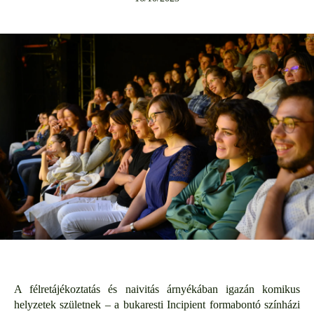
A félretájékoztatás és naivitás árnyékában igazán komikus
helyzetek születnek – a bukaresti Incipient formabontó színházi