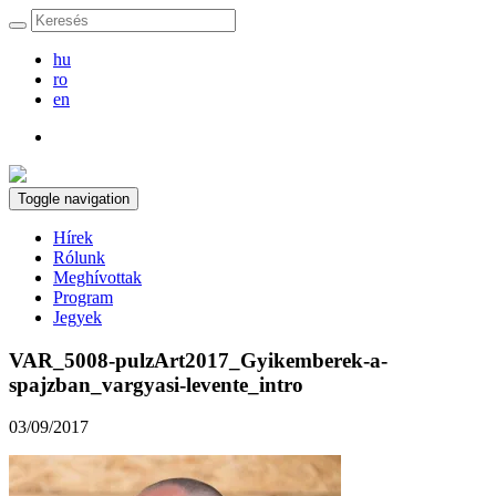
hu
ro
en
Toggle navigation
Hírek
Rólunk
Meghívottak
Program
Jegyek
VAR_5008-pulzArt2017_Gyikemberek-a-
spajzban_vargyasi-levente_intro
03/09/2017