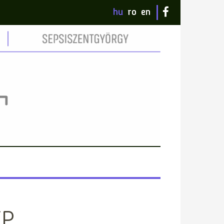
hu
ro
en
EP