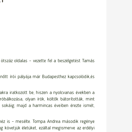
ötszáz oldalas – vezette fel a beszélgetést Tamás
lnőtt írói pályája már Budapesthez kapcsolódik,és
akra iratkozott be, hiszen a nyolcvanas években a
óbálkozása, olyan írók, költők bátorították, mint
ott sokáig, majd a harmincas éveiben érezte ismét,
ehéz is – mesélte. Tompa Andrea második regénye
g követjük életüket, ezáltal megismerve az erdélyi