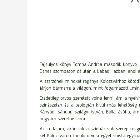
Fajsúlyos könyv Tompa Andrea második könyve, a F
Dénes szombaton délután a Lábas Házban, ahol a 
A szerzőnek mindkét regénye Kolozsvárhoz kötődik
járjon bármerre a világon, mint fogalmazott „min
Eredetileg orvos szeretett volna lenni, ám a nye
színészeten és a teológián kívül más lehetőség n
Kányádi Sándor, Szilágyi István, Balla Zsófia, ám
hogy író szeretne lenni.
Az irodalom, akárcsak a színház sok szerep meg
két Kolozsváron tanuló orvosi egyetemista egymásr