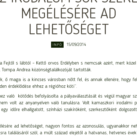
MEGÉLÉSÉRE AD
LEHETŐSÉGET
15/09/2014
INFÓ
ejtől s lábtól – Kettő orvos Erdélyben s nemcsak azért, mert közel 
Tompa Andrea közönségtalálkozóját tartották.
, ő maga is a kincses városban nőtt fel, és annak ellenére, hogy fe
den érdeklődése ehhez a régióhoz köti”.
lvhez való kötődés befolyásolta a pályaválasztását és végül magyar sz
em volt az anyanyelven való tanulásra. Volt kamaszkori irodalmi pr
 egy időre elhallgatott, színházi szakíróként, szerkesztőként dolgoz
élésére ad lehetőséget, nagyon fontos az azonosulás, ugyanakkor n
a találásáról szól, a múlt század elejétől a hatvanas, hetvenes éveki