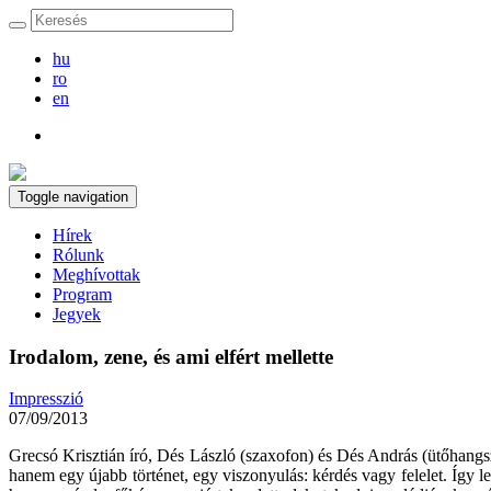
hu
ro
en
Toggle navigation
Hírek
Rólunk
Meghívottak
Program
Jegyek
Irodalom, zene, és ami elfért mellette
Impresszió
07/09/2013
Grecsó Krisztián író, Dés László (szaxofon) és Dés András (ütőhangsz
hanem egy újabb történet, egy viszonyulás: kérdés vagy felelet. Így le