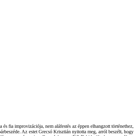
és fia improvizációja, nem aláfestés az éppen elhangzott történethez,
párbeszéde. Az estet Grecsó Krisztián nyitotta meg, arról beszélt, hogy