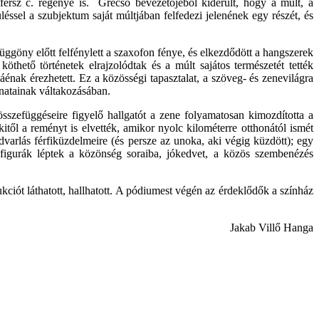
férsz c. regénye is. Grecsó bevezetőjéből kiderült, hogy a múlt, a
ssel a szubjektum saját múltjában felfedezi jelenének egy részét, és
függöny előtt felfénylett a szaxofon fénye, és elkezdődött a hangszerek
thető történetek elrajzolódtak és a múlt sajátos természetét tették
énak érezhetett. Ez a közösségi tapasztalat, a szöveg- és zenevilágra
anatainak váltakozásában.
összefüggéseire figyelő hallgatót a zene folyamatosan kimozdította a
kitől a reményt is elvették, amikor nyolc kilométerre otthonától ismét
dvarlás férfiküzdelmeire (és persze az unoka, aki végig küzdött); egy
figurák léptek a közönség soraiba, jókedvet, a közös szembenézés
ciót láthatott, hallhatott. A pódiumest végén az érdeklődők a színház
Jakab Villő Hanga