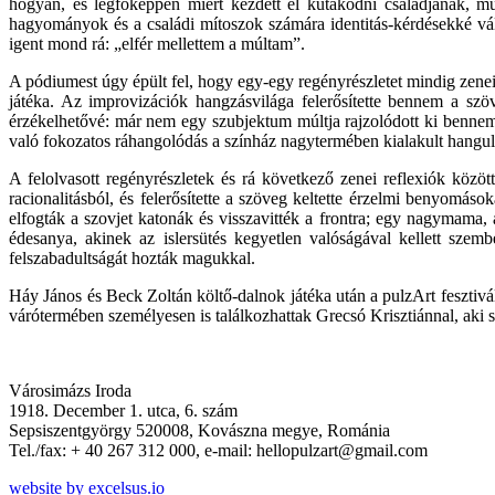
hogyan, és legfőképpen miért kezdett el kutakodni családjának, mú
hagyományok és a családi mítoszok számára identitás-kérdésekké vált
igent mond rá: „elfér mellettem a múltam”.
A pódiumest úgy épült fel, hogy egy-egy regényrészletet mindig zenei r
játéka. Az improvizációk hangzásvilága felerősítette bennem a szöv
érzékelhetővé: már nem egy szubjektum múltja rajzolódott ki bennem, 
való fokozatos ráhangolódás a színház nagytermében kialakult hangulat
A felolvasott regényrészletek és rá következő zenei reflexiók közöt
racionalitásból, és felerősítette a szöveg keltette érzelmi benyomáso
elfogták a szovjet katonák és visszavitték a frontra; egy nagymama, 
édesanya, akinek az islersütés kegyetlen valóságával kellett sz
felszabadultságát hozták magukkal.
Háy János és Beck Zoltán költő-dalnok játéka után a pulzArt fesztivá
várótermében személyesen is találkozhattak Grecsó Krisztiánnal, aki s
Városimázs Iroda
1918. December 1. utca, 6. szám
Sepsiszentgyörgy 520008, Kovászna megye, Románia
Tel./fax: + 40 267 312 000, e-mail: hellopulzart@gmail.com
website by excelsus.io