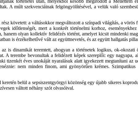
ltjának történetei után, melyekből később megíródott a Mellettem el
ak. A múlt szekvenciáinak felgöngyölítésével, a velük való szembesülé
ész követett: a váltásokkor megváltozott a színpadi világítás, a vörös 
egek időtlenségét, mert a konkrét történelmi korhoz, eseményekhez kö
hanem olyan kollektív felidézés történt, amelyet kicsit mindenki magá
ban is érzékelhetővé vált az együttnevetés, és az együtt hallgatás pill
t az is dinamikát teremtett, ahogyan a történetek logikus, ok-okozati 
kat. A terembe bevonultak a felidézett képek szereplői: egy nagyapa, a
aki tizenkét éves unokáját nyaralásuk alatt igyekezett megtanítani az u
embenéznie: nem minden finom, ami gyönyörűen krémes. Szimpatikus 
l keretén belül a sepsiszentgyörgyi közönség egy újabb sikeres koproduk
zívesen váltott néhány szót olvasóival.