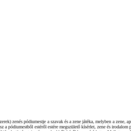
erek) zenés pódiumestje a szavak és a zene játéka, melyben a zene, apa 
sz a pódiumestből estéről estére megszülető kísérlet, zene és irodalom 