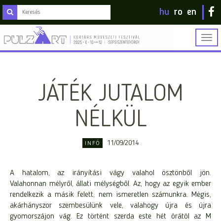
hu
ro
en
Togg
navig
JÁTÉK JUTALOM
NÉLKÜL
11/09/2014
INFÓ
A hatalom, az irányítási vágy valahol ösztönből jön.
Valahonnan mélyről, állati mélységből. Az, hogy az egyik ember
rendelkezik a másik felett, nem ismeretlen számunkra. Mégis,
akárhányszor szembesülünk vele, valahogy újra és újra
gyomorszájon vág. Ez történt szerda este hét órától az M