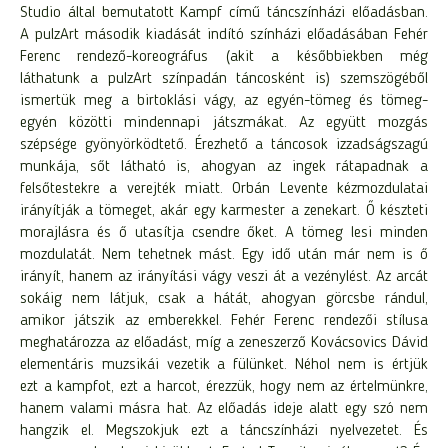
Studio által bemutatott Kampf című táncszínházi előadásban.
A pulzArt második kiadását indító színházi előadásában Fehér
Ferenc rendező-koreográfus (akit a későbbiekben még
láthatunk a pulzArt színpadán táncosként is) szemszögéből
ismertük meg a birtoklási vágy, az egyén-tömeg és tömeg-
egyén közötti mindennapi játszmákat. Az együtt mozgás
szépsége gyönyörködtető. Érezhető a táncosok izzadságszagú
munkája, sőt látható is, ahogyan az ingek rátapadnak a
felsőtestekre a verejték miatt. Orbán Levente kézmozdulatai
irányítják a tömeget, akár egy karmester a zenekart. Ő készteti
morajlásra és ő utasítja csendre őket. A tömeg lesi minden
mozdulatát. Nem tehetnek mást. Egy idő után már nem is ő
irányít, hanem az irányítási vágy veszi át a vezénylést. Az arcát
sokáig nem látjuk, csak a hátát, ahogyan görcsbe rándul,
amikor játszik az emberekkel. Fehér Ferenc rendezői stílusa
meghatározza az előadást, míg a zeneszerző Kovácsovics Dávid
elementáris muzsikái vezetik a fülünket. Néhol nem is értjük
ezt a kampfot, ezt a harcot, érezzük, hogy nem az értelmünkre,
hanem valami másra hat. Az előadás ideje alatt egy szó nem
hangzik el. Megszokjuk ezt a táncszínházi nyelvezetet. És