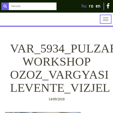
hu
ro
en
Togg
navig
VAR_5934_PULZA
WORKSHOP
OZOZ_VARGYASI
LEVENTE_VIZJEL
14/09/2018