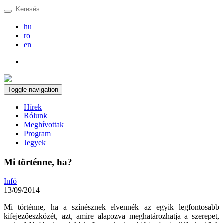
hu
ro
en
Toggle navigation
Hírek
Rólunk
Meghívottak
Program
Jegyek
Mi történne, ha?
Infó
13/09/2014
Mi történne, ha a színésznek elvennék az egyik legfontosabb
kifejezőeszközét, azt, amire alapozva meghatározhatja a szerepet,