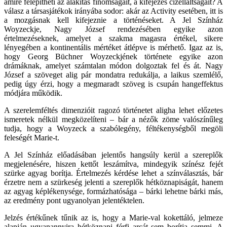
amire felépítheti az alakítás finomságait, a kifejezés cizelláltságait? A
válasz a társasjátékok irányába sodor: akár az Activity esetében, itt is
a mozgásnak kell kifejeznie a történéseket. A Jel Színház
Woyzeckje, Nagy József rendezésében egyike azon
értelmezéseknek, amelyet a szakma magasra értékel, sikere
lényegében a kontinentális mértéket átlépve is mérhető. Igaz az is,
hogy Georg Büchner Woyzeckjének története egyike azon
drámáknak, amelyet számtalan módon dolgoztak fel és át. Nagy
József a szöveget alig pár mondatra redukálja, a laikus szemlélő,
pedig úgy érzi, hogy a megmaradt szöveg is csupán hangeffektus
módjára működik.
A szerelemféltés dimenzióit ragozó történetet aligha lehet előzetes
ismeretek nélkül megközelíteni – bár a nézők zöme valószínűleg
tudja, hogy a Woyzeck a szabólegény, féltékenységből megöli
feleségét Marie-t.
A Jel Színház előadásában jelentős hangsúly kerül a szereplők
megjelenésére, hiszen kettőt leszámítva, mindegyik színész fejét
szürke agyag borítja. Értelmezés kérdése lehet a színválasztás, bár
érzetre nem a szürkeség jelenti a szereplők hétköznapiságát, hanem
az agyag képlékenysége, formázhatósága – bárki lehetne bárki más,
az eredmény pont ugyanolyan jelentéktelen.
Jelzés értékűnek tűnik az is, hogy a Marie-val kokettáló, jelmeze
alapján ugyanannyira hétköznapi férfi arcát sem borítja semmi. A