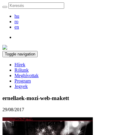
hu
ro
en
Toggle navigation
Hírek
Rólunk
Meghívottak
Program
Jegyek
ernellaek-mozi-web-makett
29/08/2017