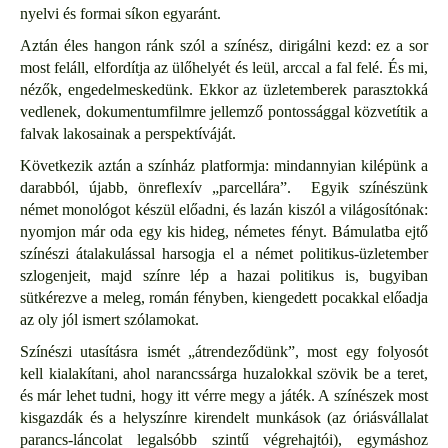
nyelvi és formai síkon egyaránt.
Aztán éles hangon ránk szól a színész, dirigálni kezd: ez a sor
most feláll, elfordítja az ülőhelyét és leül, arccal a fal felé. És mi,
nézők, engedelmeskedünk. Ekkor az üzletemberek parasztokká
vedlenek, dokumentumfilmre jellemző pontossággal közvetítik a
falvak lakosainak a perspektíváját.
Következik aztán a színház platformja: mindannyian kilépünk a
darabból, újabb, önreflexív „parcellára”. Egyik színészünk
német monológot készül előadni, és lazán kiszól a világosítónak:
nyomjon már oda egy kis hideg, németes fényt. Bámulatba ejtő
színészi átalakulással harsogja el a német politikus-üzletember
szlogenjeit, majd színre lép a hazai politikus is, bugyiban
sütkérezve a meleg, román fényben, kiengedett pocakkal előadja
az oly jól ismert szólamokat.
Színészi utasításra ismét „átrendeződünk”, most egy folyosót
kell kialakítani, ahol narancssárga huzalokkal szövik be a teret,
és már lehet tudni, hogy itt vérre megy a játék. A színészek most
kisgazdák és a helyszínre kirendelt munkások (az óriásvállalat
parancs-láncolat legalsóbb szintű végrehajtói), egymáshoz