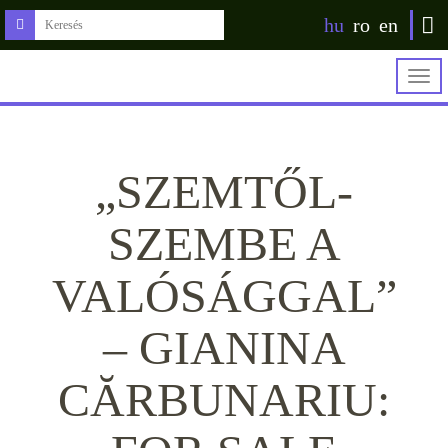
hu
ro
en
Togg
navig
„SZEMTŐL-
SZEMBE A
VALÓSÁGGAL”
– GIANINA
CĂRBUNARIU: