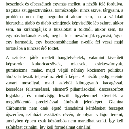
beszélnek és elbeszélnek egymás mellett, a nézők felé fordulva,
tragikus szuggesztivitással tolmácsolják: nincs akivel tárgyalni, a
probléma nem fog megoldódni akkor sem, ha a vállalati
hierarchia újabb és újabb szintjének képviselője lép színre, akkor
sem, ha kiráncigálják a huzalokat a földből, akkor sem, ha
egymás torkának esnek, még ha le is mészárolják egymást, úgyis
egy harmadik, egy beazonosíthatatlan n-edik fél veszi majd
birtokába a kincset érő földet.
A színészi játék mellett hangfelvételek, valamint kivetített
képsorok: kukoricacsövek, miccsek, csirkeszárnyak,
gumicsizma, malac, majd végül néhány közismert politikus
ábrázata teszik teljessé az élethű képet. A nézők pedig eleinte
zavart mosollyal, majd szívből kibuggyanó kacagással,
keserédes felismeréssel, elismerő pillantásokkal, összeszorított
fogakkal, és mindvégig feszült figyelemmel követték a
meghökkentő precizitással ábrázolt jelenképet. Gianina
Cărbunariu nem csak égető társadalmi kérdéseket feszeget
újszerűen, színházi eszközök révén, de olyan világot teremt,
amelyben éppen csak közömbös nem maradhat senki. Így kell
színházat csinálni, így kell forradalmat csinálni!