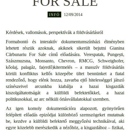
FOR SALE
12/09/2014
INFÓ
Kérdések, vallomások, perspektívák a földvásárlásról
Formabontó és interaktív dokumentumszínházi élményben
lehetett részük azoknak, akiknek sikerült bejutni Gianina
Cărbunariu For Sale című előadására. Verespatak, Pungești,
Szászmuzsna, Monsanto, Chevron, RMCG, Schweighofer,
kőolaj, palagáz, fa(erdő)kitermelés – a masszív földvásárlás
körüli konfliktus kellős közepébe ültet bennünket a fiatal
rendezőnő, hogy elénk hozza, zavarba ejtő hitelességgel játszó
színészeivel arcunkba kiabálja a hazai kisgazdák
kiszolgáltatottságát a külföldi befektetőkkel, a hazai
politikusokkal, az arc nélküli óriásvállalatokkal szemben.
Az igen komoly dokumentációra alapozott, gyönyörűen
felépített előadás epizódjai különböző szemszögeket mutatnak
be, kezdve a külföldi befektető meggyőzési technikáival, aki
egyre közelebb merészkedik a nézőhöz, a kisgazdához – fizikai,