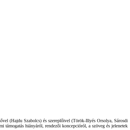
zővel (Hajdu Szabolcs) és szereplőivel (Török-Illyés Orsolya, Sárosdi
mi támogatás hiányáról, rendezői koncepcióról, a szöveg és jelenetek