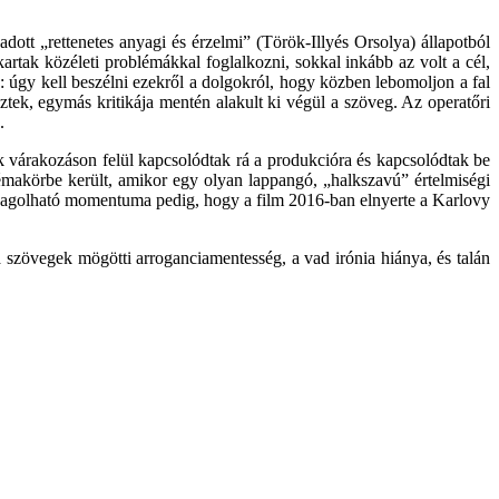
dott „rettenetes anyagi és érzelmi” (Török-Illyés Orsolya) állapotból
rtak közéleti problémákkal foglalkozni, sokkal inkább az volt a cél,
: úgy kell beszélni ezekről a dolgokról, hogy közben lebomoljon a fal
eztek, egymás kritikája mentén alakult ki végül a szöveg. Az operatőri
.
k várakozáson felül kapcsolódtak rá a produkcióra és kapcsolódtak be
émakörbe került, amikor egy olyan lappangó, „halkszavú” értelmiségi
anyagolható momentuma pedig, hogy a film 2016-ban elnyerte a Karlovy
a szövegek mögötti arroganciamentesség, a vad irónia hiánya, és talán