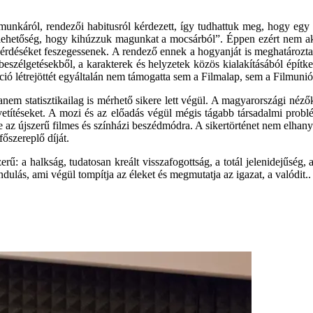
munkáról, rendezői habitusról kérdezett, így tudhattuk meg, hogy egy a
n lehetőség, hogy kihúzzuk magunkat a mocsárból”. Éppen ezért nem aka
kérdéséket feszegessenek. A rendező ennek a hogyanját is meghatározta
 beszélgetésekből, a karakterek és helyzetek közös kialakításából építk
ió létrejöttét egyáltalán nem támogatta sem a Filmalap, sem a Filmunió
m statisztikailag is mérhető sikere lett végül. A magyarországi néző
títéseket. A mozi és az előadás végül mégis tágabb társadalmi probl
rre az újszerű filmes és színházi beszédmódra. A sikertörténet nem elh
őszereplő díját.
 a halkság, tudatosan kreált visszafogottság, a totál jelenidejűség, 
dulás, ami végül tompítja az éleket és megmutatja az igazat, a valódit..