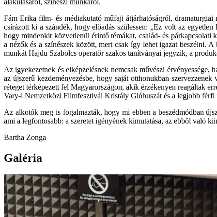
alakulásáról, színészi munkáról.
Fám Erika film- és médiakutató műfaji átjárhatóságról, dramaturgiai 
csírázott ki a szándék, hogy előadás szülessen: „Ez volt az egyetle
hogy mindenkit közvetlenül érintő témákat, család- és párkapcsolati 
a nézők és a színészek között, mert csak így lehet igazat beszélni. A
munkát Hajdu Szabolcs operatőr szakos tanítványai jegyzik, a produkc
Az igyekezetnek és elképzelésnek nemcsak művészi érvényessége, hane
az újszerű kezdeményezésbe, hogy saját otthonukban szervezzenek ve
réteget térképezett fel Magyarországon, akik érzékenyen reagáltak e
Vary-i Nemzetközi Filmfesztivál Kristály Glóbuszát és a legjobb férfi f
Az alkotók meg is fogalmazták, hogy mi ebben a beszédmódban újszerű:
ami a legfontosabb: a szeretet igényének kimutatása, az ebből való kiin
Bartha Zonga
Galéria