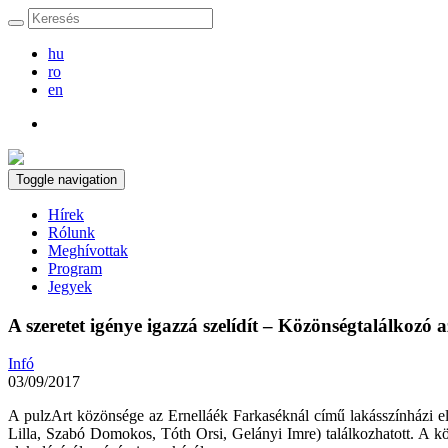
hu
ro
en
Toggle navigation
Hírek
Rólunk
Meghívottak
Program
Jegyek
A szeretet igénye igazzá szelídít – Közönségtalálkozó
Infó
03/09/2017
A pulzArt közönsége az Ernelláék Farkaséknál című lakásszínházi előa
Lilla, Szabó Domokos, Tóth Orsi, Gelányi Imre) találkozhatott. A kö