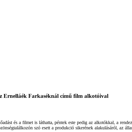
 az Ernelláék Farkaséknál című film alkotóival
dást és a filmet is láthatta, péntek este pedig az alkotókkal, a rende
zönségtalálkozón szó esett a produkció sikerének alakulásáról, az álla