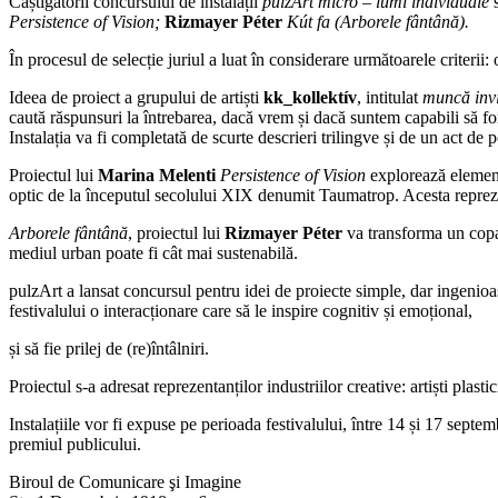
Câștigătorii concursului de instalații
pulzArt micro – lumi individuale
Persistence of Vision;
Rizmayer Péter
Kút fa (Arborele fântână).
În procesul de selecție juriul a luat în considerare următoarele criterii: or
Ideea de proiect a grupului de artiști
kk_kollektív
, intitulat
muncă invi
caută răspunsuri la întrebarea, dacă vrem și dacă suntem capabili să 
Instalația va fi completată de scurte descrieri trilingve și de un act de
Proiectul lui
Marina Melenti
Persistence of Vision
explorează elemente
optic de la începutul secolului XIX denumit Taumatrop. Acesta reprezint
Arborele fântână
, proiectul lui
Rizmayer Péter
va transforma un copac
mediul urban poate fi cât mai sustenabilă.
pulzArt a lansat concursul pentru idei de proiecte simple, dar ingenioase
festivalului o interacționare care să le inspire cognitiv și emoțional,
și să fie prilej de (re)întâlniri.
Proiectul s-a adresat reprezentanților industriilor creative: artiști plast
Instalațiile vor fi expuse pe perioada festivalului, între 14 și 17 sept
premiul publicului.
Biroul de Comunicare şi Imagine