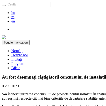
hu
ro
en
Toggle navigation
Noutăți
Despre noi
Invitați
Program
Bilete
Au fost desemnați câștigătorii concursului de instalați
05/09/2023
S-a încheiat jurizarea concursului de proiecte pentru instalații în spați
au reușit să respecte cât mai bine criteriile de departajare stabilite ant