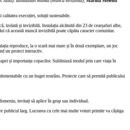
 Júlia): láthatatlan munka (muncă invizibilă);
Marina Melenti
i calitatea execuției, soluții sustenabile.
 izolată și invizibilă. Instalația alcătuită din 23 de cearșafuri albe,
ui că această muncă invizibilă poate căpăta caracter comunitar.
alația reproduce, la o scară mai mare și în două exemplare, un joc
d un proiect interactiv.
e apei și importanța copacilor. Subliniază modul prin care viața în
implementabile cu un buget restrâns. Proiecte care să permită publicului
t domeniu, invitați să aplice în grup sau individual.
tre publicul larg. Lucrarea cu cele mai multe voturi primite va câștiga