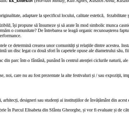
sunt
:
kk_kollektív
(Horváth Mihály, Kali Ágnes, Kusztos Anna, Kusztos
iginalitate, adaptare la specificul locului, calitate estetică, fezabilitate ș
zibilă
, își propune să însumeze și să arate în mod simbolic munca casnică,
formăm o comunitate? De întrebarea se leagă organic recunoașterea faptul
 performance.
le ce determină crearea unor comunități și relațiile dintre acestea. Inst
ă un disc legat cu două sfori în capetele opuse ale diametrului său, fiin
 din parc într-o fântână, punând în centrul atenției ciclurile naturii, al
, noi, care nu au fost prezentate la alte festivaluri și / sau expoziții, 
ici, arhitecți, designeri sau studenți ai instituțiilor de învățământ din aces
embrie în Parcul Elisabeta din Sfântu Gheorghe, și vor fi evaluate și de că