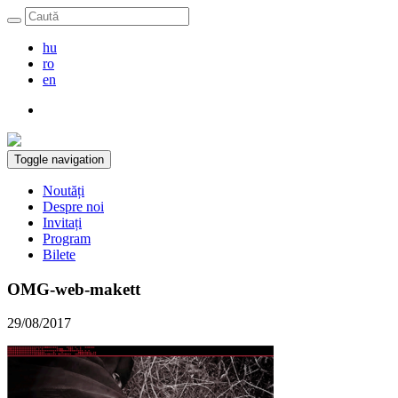
hu
ro
en
Toggle navigation
Noutăți
Despre noi
Invitați
Program
Bilete
OMG-web-makett
29/08/2017