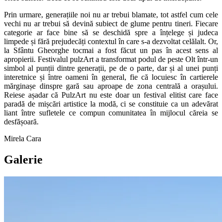
Prin urmare, generațiile noi nu ar trebui blamate, tot astfel cum cele
vechi nu ar trebui să devină subiect de glume pentru tineri. Fiecare
categorie ar face bine să se deschidă spre a înțelege și judeca
limpede și fără prejudecăți contextul în care s-a dezvoltat celălalt. Or,
la Sfântu Gheorghe tocmai a fost făcut un pas în acest sens al
apropierii. Festivalul pulzArt a transformat podul de peste Olt într-un
simbol al punții dintre generații, pe de o parte, dar și al unei punți
interetnice și între oameni în general, fie că locuiesc în cartierele
mărginașe dinspre gară sau aproape de zona centrală a orașului.
Reiese așadar că PulzArt nu este doar un festival elitist care face
paradă de mișcări artistice la modă, ci se constituie ca un adevărat
liant între sufletele ce compun comunitatea în mijlocul căreia se
desfășoară.
Mirela Cara
Galerie