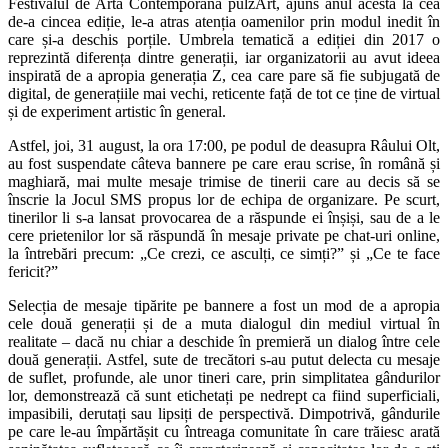
Festivalul de Artă Contemporană pulzArt, ajuns anul acesta la cea
de-a cincea ediție, le-a atras atenția oamenilor prin modul inedit în
care și-a deschis porțile. Umbrela tematică a ediției din 2017 o
reprezintă diferența dintre generații, iar organizatorii au avut ideea
inspirată de a apropia generația Z, cea care pare să fie subjugată de
digital, de generațiile mai vechi, reticente față de tot ce ține de virtual
și de experiment artistic în general.
Astfel, joi, 31 august, la ora 17:00, pe podul de deasupra Râului Olt,
au fost suspendate câteva bannere pe care erau scrise, în română și
maghiară, mai multe mesaje trimise de tinerii care au decis să se
înscrie la Jocul SMS propus lor de echipa de organizare. Pe scurt,
tinerilor li s-a lansat provocarea de a răspunde ei înșiși, sau de a le
cere prietenilor lor să răspundă în mesaje private pe chat-uri online,
la întrebări precum: „Ce crezi, ce asculți, ce simți?” și „Ce te face
fericit?”
Selecția de mesaje tipărite pe bannere a fost un mod de a apropia
cele două generații și de a muta dialogul din mediul virtual în
realitate – dacă nu chiar a deschide în premieră un dialog între cele
două generații. Astfel, sute de trecători s-au putut delecta cu mesaje
de suflet, profunde, ale unor tineri care, prin simplitatea gândurilor
lor, demonstrează că sunt etichetați pe nedrept ca fiind superficiali,
impasibili, derutați sau lipsiți de perspectivă. Dimpotrivă, gândurile
pe care le-au împărtășit cu întreaga comunitate în care trăiesc arată