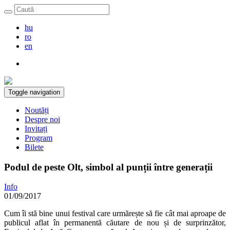
hu
ro
en
Toggle navigation
Noutăți
Despre noi
Invitați
Program
Bilete
Podul de peste Olt, simbol al punții între generații
Info
01/09/2017
Cum îi stă bine unui festival care urmărește să fie cât mai aproape de
publicul aflat în permanentă căutare de nou și de surprinzător,