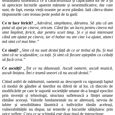
seninătatea sufletească ce îi caracterizează și capacitatea lor de a ști
să aprecieze lucrurile aparent mărunte și nesemnificative, dar care
sunt, de fapt, esența vieții noastre pe acest pământ. Iată câteva dintre
răspunsurile care tronau peste podul de la gară:
Ce te face fericit?
„Adevărul, simplitatea, dăruirea. Să știu că am
putut să ajut pe cineva, oricum. Când fac un lucru pentru cineva mă
simt împlinit, fericit, dar pentru scurt timp. Și e și mai interesant
când am ajutat pe cineva, iar el habar nu are cine l-a ajutat, atunci
mă simt cel mai bine.”
Ce simți?
„Simt că nu sunt destul față de ce ar trebui să fiu. Și mai
simt că ne scufundăm; cu toții. Și simt că fiecare așteptăm ca ceilalți
să facă ceva.”
Ce asculți?
„Tot ce nu dăunează. Ascult oameni, ascult muzică,
ascult liniștea. Îmi e teamă uneori că nu ascult destul.”
Citind astfel de mărturisiri, oamenii au descoperit cu siguranță faptul
că modul de gândire al tinerilor nu diferă de al lor, că dincolo de
modificările pe care le suportă societățile umane de-a lungul epocilor
prin invenții și tehnologii, structura sufletească a ființei umane
rămâne aceeași. Valorile fundamentale nu se alterează, nevoia de
iubire și sensibilitatea lăuntrică a indivizilor rămân aceleași,
vulnerabilitățile nu dispar, iar temerile și bucuriile sălășluiesc prin
orice suflete. Ceea ce se schimbă este doar tipul de interacțiune.