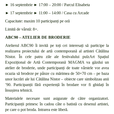
► 16 septembrie ► 17:00 – 20:00 / Parcul Elisabeta
► 17 septembrie ► 11:00 – 14:00 / Casa cu Arcade
Capacitate: maxim 10 participanți pe oră
Limită de vârstă: 8+.
ABC90 – ATELIER DE BRODERIE
Atelierul ABC90 îi invită pe toți cei interesați să participe la
realizarea proiectului de artă contemporană al artistei Cătălina
Nistor. În cele patru zile ale festivalului pulzArt Spațiul
Expozițional de Artă Contemporană MAGMA va găzdui un
atelier de broderie, unde participanți de toate vârstele vor avea
ocazia să brodeze pe pânze cu mărimea de 50×70 cm – pe baza
unor lucrări ale lui Cătălina Nistor – obiecte care simbolizau anii
’90. Participanții fără experiență în brodare vor fi ghidați în
însușirea tehnicii.
Materialele necesare sunt asigurate de către organizatori.
Participanții primesc în cadou câte o batistă cu desenul artistei,
pe care o pot broda. Intrarea este liberă.