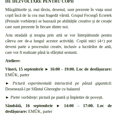
DE DEZVOLTARE PENTRU COPII
Mâzgăliturile și, mai târziu, desenul, sunt prezente în viața unui
copil încă de la cea mai fragedă vârstă. Grupul Fecsegő Ecsetek
(Pensule vorbărețe) se bazează pe abilitățile creative și de creație
care sunt prezente în fiecare dintre noi.
Arta stradală și terapia prin artă se vor întrepătrunde pentru
câteva ore de-a lungul acestor activități. Copiii mici (4+) pot
deveni parte a procesului creativ, inclusiv a lucrărilor de artă,
care vor fi realizate până la sfârșitul sesiunii.
Ateliere:
Vineri, 15 septembrie ► 16:00
–
19:00. Loc de desfășurare:
EMŰK, parter
►
Pictură experimentală interactivă pe pânză gigantică
:
Desenează-l pe Sfântul Gheorghe cu balaurul
►
Pietre vorbărețe
: pictură pe piatră și împletire de povești.
Sâmbătă, 16 septembrie ► 14:00
–
17:00. Loc de
desfășurare:
EMŰK, parter