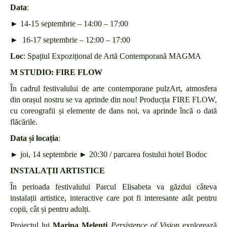
Data
:
►
14-15 septembrie – 14:00 – 17:00
►
16-17 septembrie – 12:00 – 17:00
Loc
: Spațiul Expozițional de Artă Contemporană MAGMA
M STUDIO: FIRE FLOW
În cadrul festivalului de arte contemporane pulzArt, atmosfera
din orașul nostru se va aprinde din nou! Producția FIRE FLOW,
cu coreografii și elemente de dans noi, va aprinde încă o dată
flăcările.
Data și locația
:
► joi, 14 septembrie ► 20:30 / parcarea fostului hotel Bodoc
INSTALAȚII ARTISTICE
În perioada festivalului Parcul Elisabeta va găzdui câteva
instalații artistice, interactive care pot fi interesante atât pentru
copii, cât și pentru adulți.
Proiectul lui
Marina Melenti
Persistence of Vision
explorează