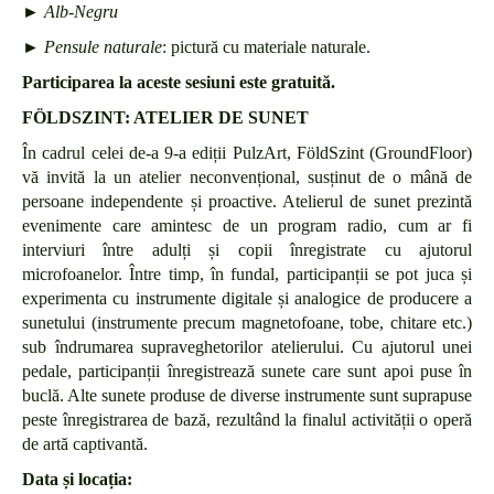
►
Alb-Negru
►
Pensule naturale
: pictură cu materiale naturale.
Participarea la aceste sesiuni este gratuită.
FÖLDSZINT: ATELIER DE SUNET
În cadrul celei de-a 9-a ediții PulzArt, FöldSzint (GroundFloor)
vă invită la un atelier neconvențional, susținut de o mână de
persoane independente și proactive. Atelierul de sunet prezintă
evenimente care amintesc de un program radio, cum ar fi
interviuri între adulți și copii înregistrate cu ajutorul
microfoanelor. Între timp, în fundal, participanții se pot juca și
experimenta cu instrumente digitale și analogice de producere a
sunetului (instrumente precum magnetofoane, tobe, chitare etc.)
sub îndrumarea supraveghetorilor atelierului. Cu ajutorul unei
pedale, participanții înregistrează sunete care sunt apoi puse în
buclă. Alte sunete produse de diverse instrumente sunt suprapuse
peste înregistrarea de bază, rezultând la finalul activității o operă
de artă captivantă.
Data și locația: