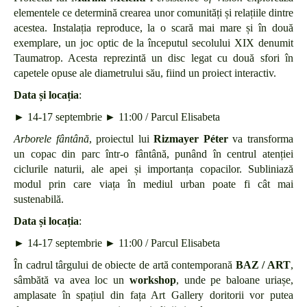
elementele ce determină crearea unor comunități și relațiile dintre
acestea. Instalația reproduce, la o scară mai mare și în două
exemplare, un joc optic de la începutul secolului XIX denumit
Taumatrop. Acesta reprezintă un disc legat cu două sfori în
capetele opuse ale diametrului său, fiind un proiect interactiv.
Data și locația
:
► 14-17 septembrie ► 11:00 / Parcul Elisabeta
Arborele fântână
, proiectul lui
Rizmayer Péter
va transforma
un copac din parc într-o fântână, punând în centrul atenției
ciclurile naturii, ale apei și importanța copacilor. Subliniază
modul prin care viața în mediul urban poate fi cât mai
sustenabilă.
Data și locația
:
► 14-17 septembrie ► 11:00 / Parcul Elisabeta
În cadrul târgului de obiecte de artă contemporană
BAZ / ART
,
sâmbătă va avea loc un
workshop
, unde pe baloane uriașe,
amplasate în spațiul din fața Art Gallery doritorii vor putea