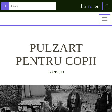
hu
ro
en
Togg
navig
PULZART
PENTRU COPII
12/09/2023