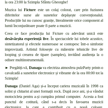
la ora 23:00 la Szimpla Sfântu Gheorghe!
Muzica lui
Ficture
este un colaj colorat, care prin fuziunea
diferitelor surse ale sunetelor depășește convenționalul.
Producțiile lui nu cunosc granițe, literalmente orice component al
lumii înconjurătoare poate fi parte a muzicii.
Ceea ce face producția lui Ficture cu adevărat unică este
desăvârșita experiență live
. În spectacolele lui tobele acustice,
sintetizatorul și efectele numeroase se contopesc într-o simfonie
improvizată. Artistul folosește cu măiestrie tehnicile live de
looping și crearea de tipare (samples), invitând audiența la o
odisee multiinstrumentală.
► Pregătiți-vă,
Danaga
va electriza atmosfera pulzParty printr-o
cavalcadă a sunetelor electronice și vibrante de la ora 00:00 tot la
Szimpla!
Danaga
(Daniel Aga) și-a început cariera muzicală în 1998 ca
solist și chitarist al unei formații rock. După zece ani, și-a vândut
motocicleta pentru a-și cumpăra primul computer. Acesta a fost
punctul de cotitură, când s-a decis în favoarea muzicii
electronice, la care a contribuit cu o nouă culoare,