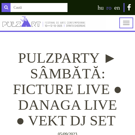
hu
ro
en
Togg
navig
PULZPARTY ►
SÂMBĂTĂ:
FICTURE LIVE ●
DANAGA LIVE
● VEKT DJ SET
05/09/2023