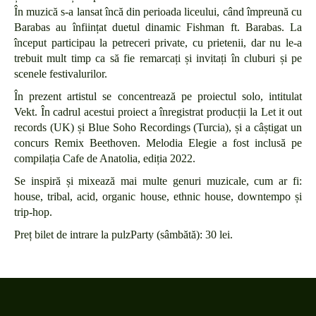
În muzică s-a lansat încă din perioada liceului, când împreună cu
Barabas au înființat duetul dinamic Fishman ft. Barabas. La
început participau la petreceri private, cu prietenii, dar nu le-a
trebuit mult timp ca să fie remarcați și invitați în cluburi și pe
scenele festivalurilor.
În prezent artistul se concentrează pe proiectul solo, intitulat
Vekt. În cadrul acestui proiect a înregistrat producții la Let it out
records (UK) și Blue Soho Recordings (Turcia), și a câștigat un
concurs Remix Beethoven. Melodia Elegie a fost inclusă pe
compilația Cafe de Anatolia, ediția 2022.
Se inspiră și mixează mai multe genuri muzicale, cum ar fi:
house, tribal, acid, organic house, ethnic house, downtempo și
trip-hop.
Preț bilet de intrare la pulzParty (sâmbătă): 30 lei.