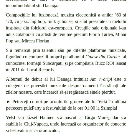
inconfundabilul stil Danaga.
Compozițiile lui fuzionează muzica electronică a anilor ’60 și
’70, cu jazz, hip-hop, funk și house, și sunt presărate cu melodii
inspirate din folclorul est-european. Creațiile sale originale i-au
adus colaborări cu artiști de renume precum Florin Tarlea, Mihai
Pop sau Mircea Florian.
S-a remarcat prin talentul său pe diferite platforme muzicale,
figurând cu compoziții proprii pe albumul
Culese din Cartier
al
cunoscutei formații Subcarpați, și pe compilația Buzz RO! lansat
în 2011 de Local Records.
Albumul de debut al lui Danaga intitulat
Am n-aripi
este o
culegere de povestiri muzicale despre oamenii înstrăinați ale
zilelor noastre, care încearcă să-și regăsească sinele pierdut.
► Petreceți cu noi pe acordurile groove ale lui
Vekt
în ultima
petrecere pulzParty a festivalului de la ora 01:00 la Szimpla!
Vekt
sau József Halmen s-a născut la Târgu Mureș, dar s-a
stabilit la Cluj-Napoca, unde lucrează ca organizator de concerte
și festivaluri și ca producător.