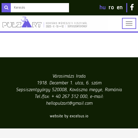
hu
ro
en
Togg
navig
Városimázs Iroda
1918. December 1. utca, 6. szám
Sepsiszentgyörgy 520008, Kovászna megye, Románia
Tel./fax: + 40 267 312 000, e-mail:
hellopulzart@gmail.com
website by excelsus.io