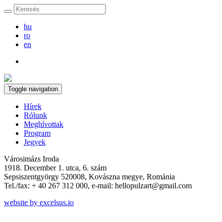
hu
ro
en
Toggle navigation
Hírek
Rólunk
Meghívottak
Program
Jegyek
Városimázs Iroda
1918. December 1. utca, 6. szám
Sepsiszentgyörgy 520008, Kovászna megye, Románia
Tel./fax: + 40 267 312 000, e-mail: hellopulzart@gmail.com
website by excelsus.io