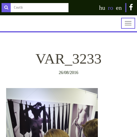
hu
ro
en
Togg
navig
VAR_3233
26/08/2016