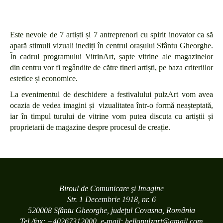
Este nevoie de 7 artiști și 7 antreprenori cu spirit inovator ca să
apară stimuli vizuali inediți în centrul orașului Sfântu Gheorghe.
În cadrul programului VitrinArt, șapte vitrine ale magazinelor
din centru vor fi regândite de către tineri artiști, pe baza criteriilor
estetice și economice.
La evenimentul de deschidere a festivalului pulzArt vom avea
ocazia de vedea imagini și vizualitatea într-o formă neașteptată,
iar în timpul turului de vitrine vom putea discuta cu artiștii și
proprietarii de magazine despre procesul de creație.
Biroul de Comunicare şi Imagine
Str. 1 Decembrie 1918, nr. 6
520008 Sfântu Gheorghe, judeţul Covasna, România
Tel./fax: +40267312000, e-mail: hellopulzart@gmail.com