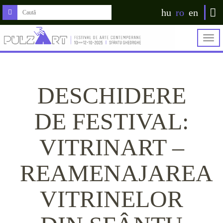
hu
ro
en
Togg
navig
DESCHIDERE
DE FESTIVAL:
VITRINART –
REAMENAJAREA
VITRINELOR