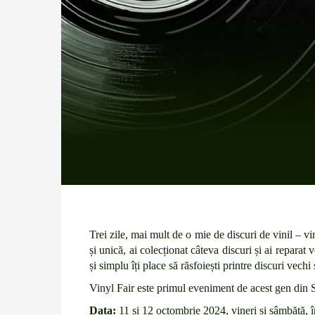
Trei zile, mai mult de o mie de discuri de vinil – vin
și unică, ai colecționat câteva discuri și ai reparat
și simplu îți place să răsfoiești printre discuri vechi
Vinyl Fair este primul eveniment de acest gen din Sf
Data:
11 și 12 octombrie 2024, vineri și sâmbătă, în