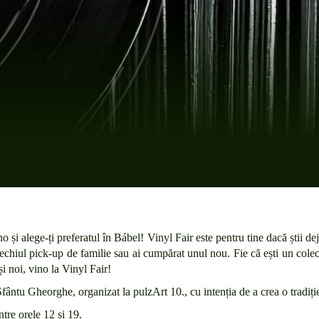
o și alege-ți preferatul în Bábel! Vinyl Fair este pentru tine dacă știi de
 vechiul pick-up de familie sau ai cumpărat unul nou. Fie că ești un cole
 și noi, vino la Vinyl Fair!
ântu Gheorghe, organizat la pulzArt 10., cu intenția de a crea o tradiți
tre orele 12 și 19.