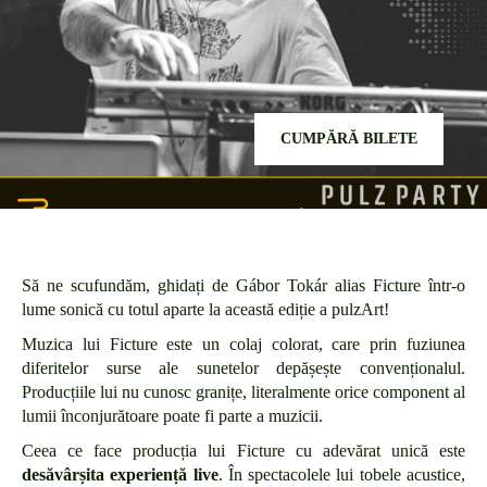
CUMPĂRĂ BILETE
Să ne scufundăm, ghidați de Gábor Tokár alias Ficture într-o
lume sonică cu totul aparte la această ediție a pulzArt!
Muzica lui Ficture este un colaj colorat, care prin fuziunea
diferitelor surse ale sunetelor depășește convenționalul.
Producțiile lui nu cunosc granițe, literalmente orice component al
lumii înconjurătoare poate fi parte a muzicii.
Ceea ce face producția lui Ficture cu adevărat unică este
desăvârșita experiență live
. În spectacolele lui tobele acustice,