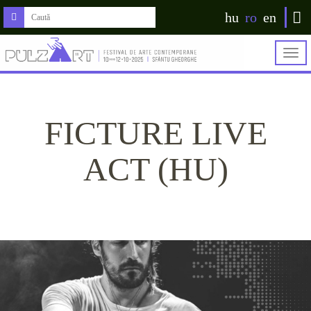
hu
ro
en
Togg
navig
FICTURE LIVE
ACT (HU)