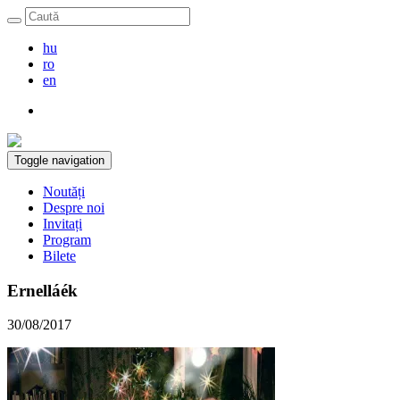
hu
ro
en
Toggle navigation
Noutăți
Despre noi
Invitați
Program
Bilete
Ernelláék
30/08/2017