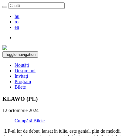
hu
ro
en
Toggle navigation
Noutăți
Despre noi
Invitați
Program
Bilete
KLAWO (PL)
12 octombrie 2024
Cumpără Bilete
„LP-ul lor de debut, lansat în iulie, este genial, plin de melodii