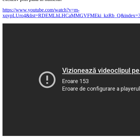
https://www.youtube.com/watch?v=m-
xqypLUro4&list=RDEMLhLHCaMMGVFMEki_kzRb_Q&index=