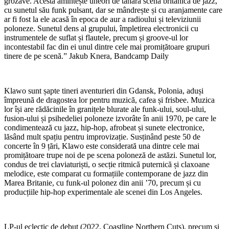
grozave. Acesta amintește uneori de tânăra scenă britanică de jazz,
cu sunetul său funk pulsant, dar se mândrește și cu aranjamente care
ar fi fost la ele acasă în epoca de aur a radioului și televiziunii
poloneze. Sunetul dens al grupului, împletirea electronicii cu
instrumentele de suflat și flautele, precum și groove-ul lor
incontestabil fac din ei unul dintre cele mai promițătoare grupuri
tinere de pe scenă.” Jakub Knera, Bandcamp Daily
Klawo sunt șapte tineri aventurieri din Gdansk, Polonia, aduși
împreună de dragostea lor pentru muzică, cafea și frisbee. Muzica
lor își are rădăcinile în granițele blurate ale funk-ului, soul-ului,
fusion-ului și psihedeliei poloneze izvorâte în anii 1970, pe care le
condimentează cu jazz, hip-hop, afrobeat și sunete electronice,
lăsând mult spațiu pentru improvizație. Susținând peste 50 de
concerte în 9 țări, Klawo este considerată una dintre cele mai
promițătoare trupe noi de pe scena poloneză de astăzi. Sunetul lor,
condus de trei claviaturiști, o secție ritmică puternică și claxoane
melodice, este comparat cu formațiile contemporane de jazz din
Marea Britanie, cu funk-ul polonez din anii ’70, precum și cu
producțiile hip-hop experimentale ale scenei din Los Angeles.
LP-ul eclectic de debut (2022, Coastline Northern Cuts), precum și