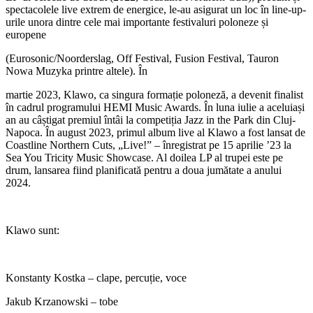
spectacolele live extrem de energice, le-au asigurat un loc în line-up-
urile unora dintre cele mai importante festivaluri poloneze și
europene
(Eurosonic/Noorderslag, Off Festival, Fusion Festival, Tauron
Nowa Muzyka printre altele). În
martie 2023, Klawo, ca singura formație poloneză, a devenit finalist
în cadrul programului HEMI Music Awards. În luna iulie a aceluiași
an au câștigat premiul întâi la competiția Jazz in the Park din Cluj-
Napoca. În august 2023, primul album live al Klawo a fost lansat de
Coastline Northern Cuts, „Live!” – înregistrat pe 15 aprilie ’23 la
Sea You Tricity Music Showcase. Al doilea LP al trupei este pe
drum, lansarea fiind planificată pentru a doua jumătate a anului
2024.
Klawo sunt:
Konstanty Kostka – clape, percuție, voce
Jakub Krzanowski – tobe