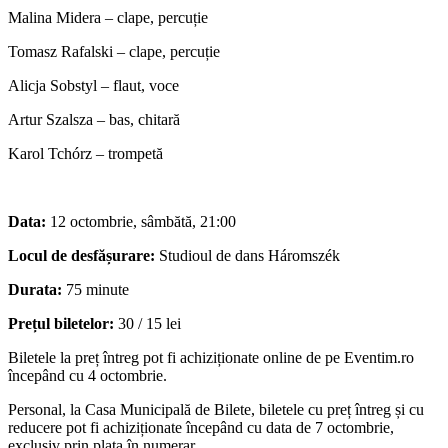
Malina Midera – clape, percuție
Tomasz Rafalski – clape, percuție
Alicja Sobstyl – flaut, voce
Artur Szalsza – bas, chitară
Karol Tchórz – trompetă
Data:
12 octombrie, sâmbătă, 21:00
Locul de desfășurare:
Studioul de dans Háromszék
Durata:
75 minute
Prețul biletelor:
30 / 15 lei
Biletele la preț întreg pot fi achiziționate online de pe Eventim.ro
începând cu 4 octombrie.
Personal, la Casa Municipală de Bilete, biletele cu preț întreg și cu
reducere pot fi achiziționate începând cu data de 7 octombrie,
exclusiv prin plata în numerar.