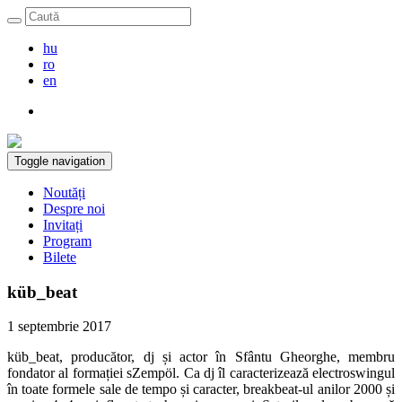
hu
ro
en
Toggle navigation
Noutăți
Despre noi
Invitați
Program
Bilete
küb_beat
1 septembrie 2017
küb_beat, producător, dj și actor în Sfântu Gheorghe, membru
fondator al formației sZempöl. Ca dj îl caracterizează electroswingul
în toate formele sale de tempo și caracter, breakbeat-ul anilor 2000 și