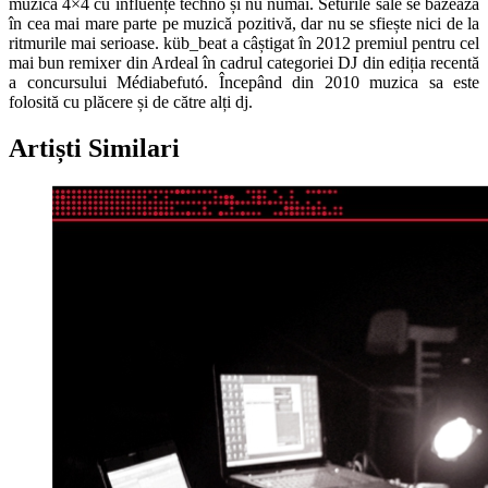
muzica 4×4 cu influențe techno și nu numai. Seturile sale se bazează
în cea mai mare parte pe muzică pozitivă, dar nu se sfiește nici de la
ritmurile mai serioase. küb_beat a câștigat în 2012 premiul pentru cel
mai bun remixer din Ardeal în cadrul categoriei DJ din ediția recentă
a concursului Médiabefutó. Începând din 2010 muzica sa este
folosită cu plăcere și de către alți dj.
Artiști Similari