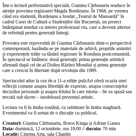
Într-o lectură performativă specială, Gianina Cărbunariu readuce în
atenție povestea regizoarei Magda Bordeianu. În 1968, pe vremea
când era studentă, Bordeianu a fondat „Teatrul de Mansardă” în
cadrul Casei de Cultură a Studenților din București, un proiect
întâmpinat imediat cu interes profesional viu, care a devenit ulterior
de referință pentru generații întregi.
Povestea este repovestită de Gianina Cărbunariu dintr-o perspectivă
contemporană, bazându-se pe materiale de arhivă, propriile amintiri
și experiențele trăite ca tânără regizoare în România postcomunistă.
În spectacol se întâlnesc două generații: prima generație artistică
afirmată după cel de-al Doilea Război Mondial și prima generație
care a crescut în libertate după revoluția din 1989.
Spectacolul adus la cea de-a 11-a ediție pulzArt oferă ocazia unei
reflecții comune asupra libertății de expresie, asupra consecințelor
deciziilor personale și asupra felului în care istoria – fie ea spusă sau
trecută sub tăcere – modelează prezentul artistic.
Lectura va fi în limba română, cu subtitrare în limba maghiară.
Evenimentul va fi urmat de o discuție cu publicul.
Creatori:
Gianina Cărbunariu, Boros Kinga și Adrian Ganea
Data:
duminică, 12 octombrie, ora 18:00 //
durata:
70 min
Locație:
Cinema Arta, sala Chaplin