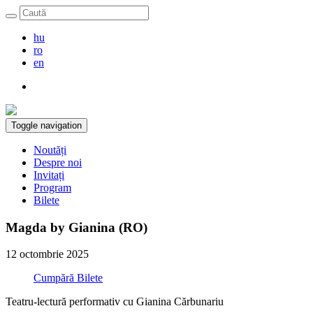
hu
ro
en
Toggle navigation
Noutăți
Despre noi
Invitați
Program
Bilete
Magda by Gianina (RO)
12 octombrie 2025
Cumpără Bilete
Teatru-lectură performativ cu Gianina Cărbunariu