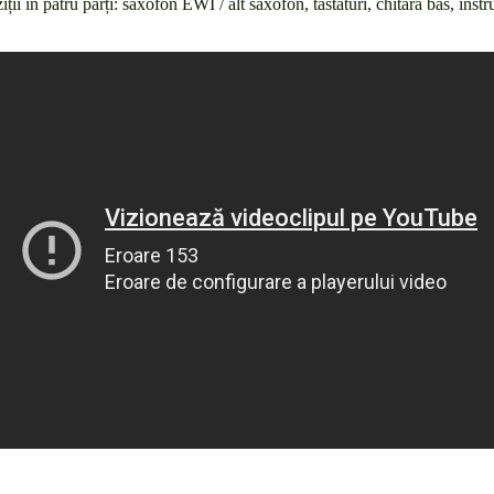
ii în patru părți: saxofon EWI / alt saxofon, tastaturi, chitară bas, inst