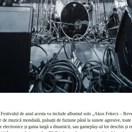
7. Festivalul de anul acesta va include albumul solo „Akos Fekecs – Rever
 de muzică mondială, pulsații de fuziune până la sunete agresive, toate a
le electronice și gama largă a dinamicii, sau gameplay-ul lor deschis și e