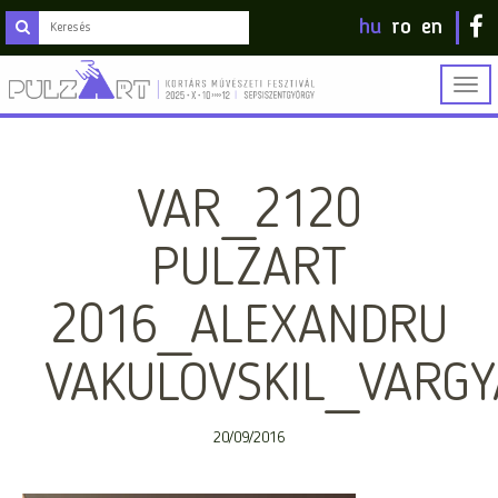
hu
ro
en
Togg
navig
VAR_2120
PULZART
2016_ALEXANDRU
VAKULOVSKIL_VARGY
20/09/2016