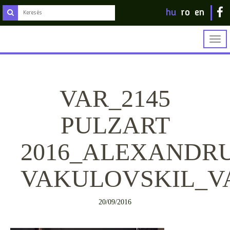
hu
ro
en
Togg
navig
VAR_2145
PULZART
2016_ALEXANDR
VAKULOVSKIL_V
20/09/2016