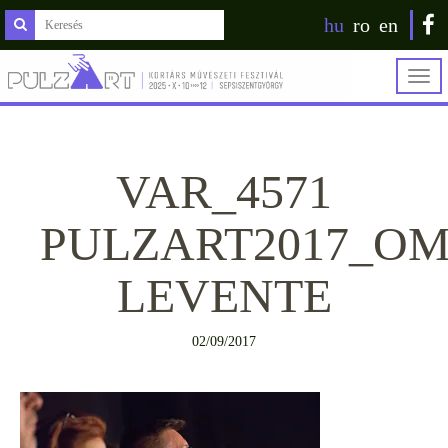
hu
ro
en
Togg
navig
VAR_4571
PULZART2017_O
LEVENTE
02/09/2017