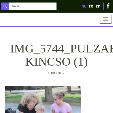
hu
ro
en
Togg
navig
IMG_5744_PULZA
KINCSO (1)
03/09/2017