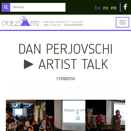
hu
ro
en
Togg
navig
DAN PERJOVSCHI
► ARTIST TALK
17/09/2016