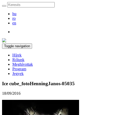
hu
ro
en
Toggle navigation
Hírek
Rólunk
Meghívottak
Program
Jegyek
Ice cube_fotoHenningJanos-05035
18/09/2016