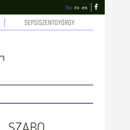
hu
ro
en
7_SZABO