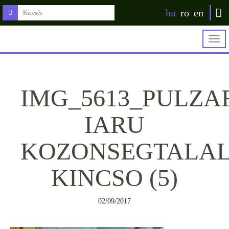
hu
ro
en
Togg
navig
IMG_5613_PULZA
IARU
KOZONSEGTALA
KINCSO (5)
02/09/2017