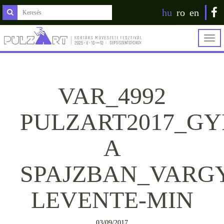
hu
ro
en
Togg
navig
VAR_4992
PULZART2017_G
A
SPAJZBAN_VARG
LEVENTE-MIN
03/09/2017