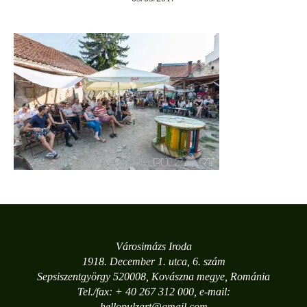
Városimázs Iroda
1918. December 1. utca, 6. szám
Sepsiszentgyörgy 520008, Kovászna megye, Románia
Tel./fax: + 40 267 312 000, e-mail:
hellopulzart@gmail.com