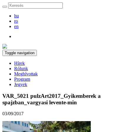
hu
ro
en
Toggle navigation
Hírek
Rólunk
Meghívottak
Program
Jegyek
VAR_5021 pulzArt2017_Gyikemberek a
spajzban_vargyasi levente-min
03/09/2017