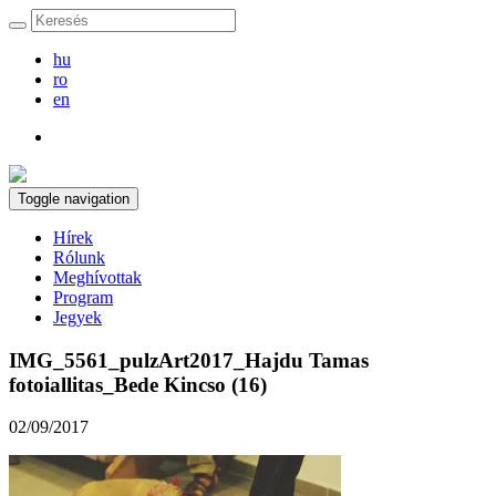
hu
ro
en
Toggle navigation
Hírek
Rólunk
Meghívottak
Program
Jegyek
IMG_5561_pulzArt2017_Hajdu Tamas
fotoiallitas_Bede Kincso (16)
02/09/2017