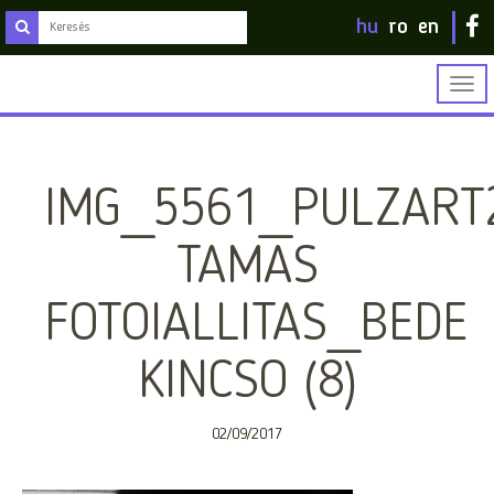
hu
ro
en
Togg
navig
IMG_5561_PULZART
TAMAS
FOTOIALLITAS_BEDE
KINCSO (8)
02/09/2017