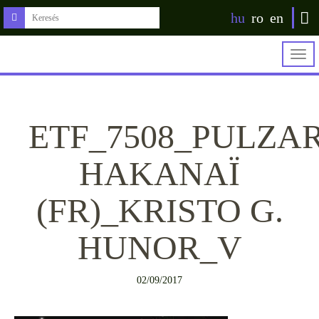
hu
ro
en
Togg
navig
ETF_7508_PULZAR
HAKANAÏ
(FR)_KRISTO G.
HUNOR_V
02/09/2017