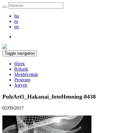
hu
ro
en
Toggle navigation
Hírek
Rólunk
Meghívottak
Program
Jegyek
PulzArt5_Hakanai_fotoHenning-0438
02/09/2017