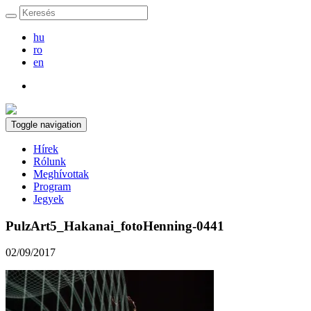
hu
ro
en
Toggle navigation
Hírek
Rólunk
Meghívottak
Program
Jegyek
PulzArt5_Hakanai_fotoHenning-0441
02/09/2017