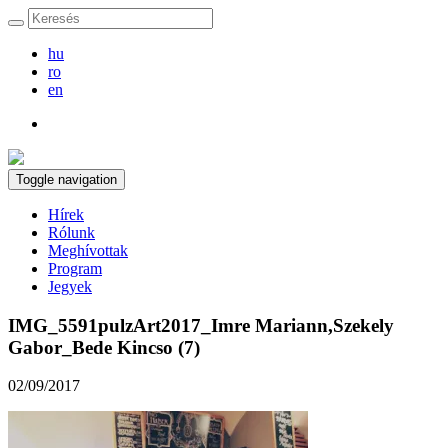
hu
ro
en
Toggle navigation
Hírek
Rólunk
Meghívottak
Program
Jegyek
IMG_5591pulzArt2017_Imre Mariann,Szekely
Gabor_Bede Kincso (7)
02/09/2017