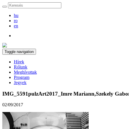
hu
ro
en
Toggle navigation
Hírek
Rólunk
Meghívottak
Program
Jegyek
IMG_5591pulzArt2017_Imre Mariann,Szekely Gabor
02/09/2017