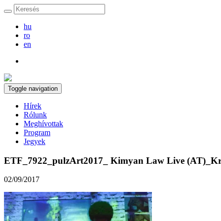
hu
ro
en
Toggle navigation
Hírek
Rólunk
Meghívottak
Program
Jegyek
ETF_7922_pulzArt2017_ Kimyan Law Live (AT)_Kr
02/09/2017