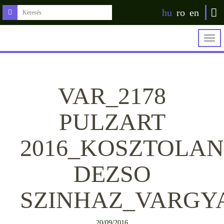
hu
ro
en
Togg
navig
VAR_2178
PULZART
2016_KOSZTOLAN
DEZSO
SZINHAZ_VARGY
20/09/2016