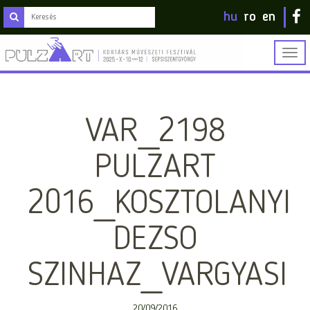
hu
ro
en
Togg
navig
VAR_2198
PULZART
2016_KOSZTOLANYI
DEZSO
SZINHAZ_VARGYASI
20/09/2016