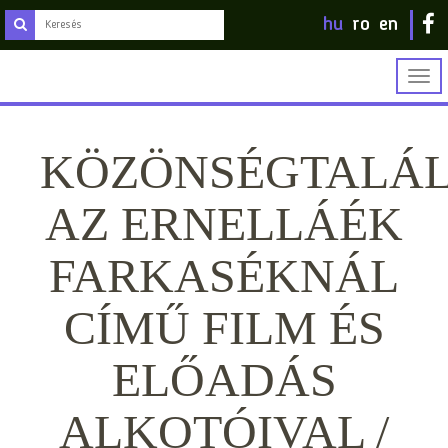
hu
ro
en
Togg
navig
KÖZÖNSÉGTALÁ
AZ ERNELLÁÉK
FARKASÉKNÁL
CÍMŰ FILM ÉS
ELŐADÁS
ALKOTÓIVAL /